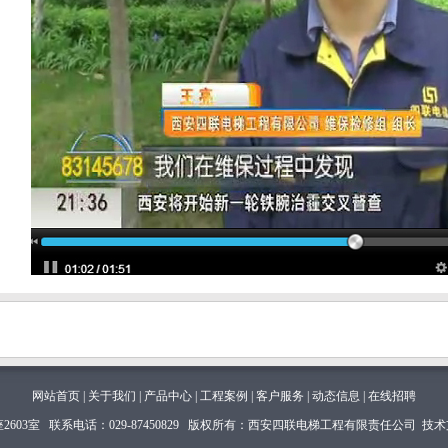
网站首页
|
关于我们
|
产品中心
|
工程案例
|
客户服务
|
动态信息
|
在线招聘
603室 联系电话：029-87450829 版权所有：西安四联电梯工程有限责任公司 技