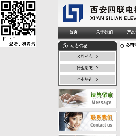
首页
关于我们
产品
公司
动态信息
公司动态
行业动态
企业培训